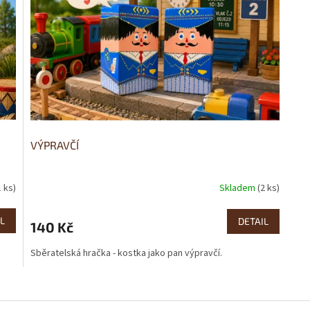
VÝPRAVČÍ
1 ks)
Skladem
(2 ks)
L
DETAIL
140 Kč
Sběratelská hračka - kostka jako pan výpravčí.
O
v