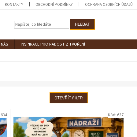
KONTAKTY
OBCHODNÍ PODMÍNKY
OCHRANA OSOBNÍCH ÚDAJŮ
HLEDAT
 NÁS
INSPIRACE PRO RADOST Z TVOŘENÍ
OTEVŘÍT FILTR
:
634
Kód:
637