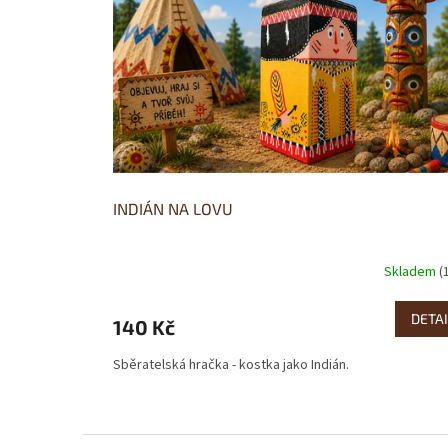
s
p
r
o
d
u
k
t
ů
INDIÁN NA LOVU
Skladem
(
DETAI
140 Kč
Sběratelská hračka - kostka jako Indián.
Z