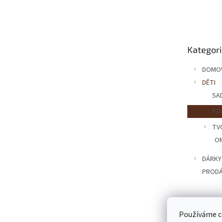
á
p
a
Přeskočit
t
Kategor
kategorie
í
DOMO
DĚTI
SA
PO
TV
OM
DÁRKY
PROD
Používáme c