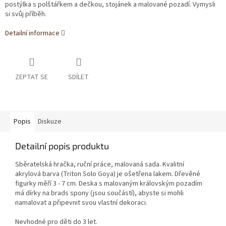
postýlka s polštářkem a dečkou, stojánek a malované pozadí. Vymysli
si svůj příběh.
Detailní informace
ZEPTAT SE
SDÍLET
Popis
Diskuze
Detailní popis produktu
Sběratelská hračka, ruční práce, malovaná sada. Kvalitní
akrylová barva (Triton Solo Goya) je ošetřena lakem. Dřevěné
figurky měří 3 - 7 cm. Deska s malovaným královským pozadím
má dírky na brads spony (jsou součástí), abyste si mohli
namalovat a připevnit svou vlastní dekoraci.
Nevhodné pro děti do 3 let.