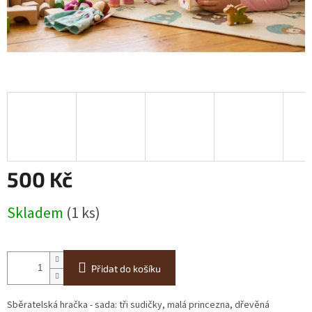
500 Kč
Měrná
Skladem
(1 ks)
cena:
Přidat do košíku
Sběratelská hračka - sada: tři sudičky, malá princezna, dřevěná