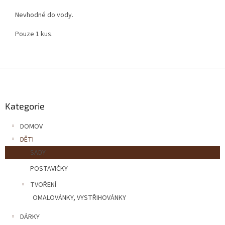
Nevhodné do vody.
Pouze 1 kus.
Z
á
p
a
Kategorie
t
DOMOV
í
DĚTI
SADY
POSTAVIČKY
TVOŘENÍ
OMALOVÁNKY, VYSTŘIHOVÁNKY
DÁRKY